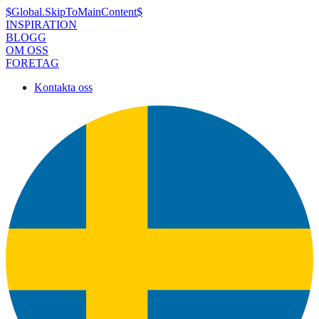
$Global.SkipToMainContent$
INSPIRATION
BLOGG
OM OSS
FORETAG
Kontakta oss