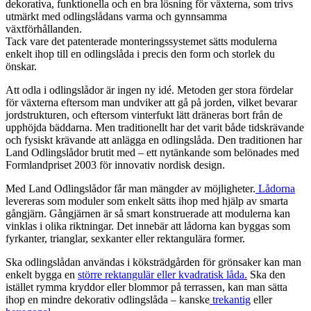
dekorativa, funktionella och en bra lösning för växterna, som trivs
utmärkt med odlingslådans varma och gynnsamma
växtförhållanden.
Tack vare det patenterade monteringssystemet sätts modulerna
enkelt ihop till en odlingslåda i precis den form och storlek du
önskar.
Att odla i odlingslådor är ingen ny idé. Metoden ger stora fördelar
för växterna eftersom man undviker att gå på jorden, vilket bevarar
jordstrukturen, och eftersom vinterfukt lätt dräneras bort från de
upphöjda bäddarna. Men traditionellt har det varit både tidskrävande
och fysiskt krävande att anlägga en odlingslåda. Den traditionen har
Land Odlingslådor brutit med – ett nytänkande som belönades med
Formlandpriset 2003 för innovativ nordisk design.
Med Land Odlingslådor får man mängder av möjligheter.
Lådorna
levereras som moduler som enkelt sätts ihop med hjälp av smarta
gångjärn. Gångjärnen är så smart konstruerade att modulerna kan
vinklas i olika riktningar. Det innebär att lådorna kan byggas som
fyrkanter, trianglar, sexkanter eller rektangulära former.
Ska odlingslådan användas i köksträdgården för grönsaker kan man
enkelt bygga en
större rektangulär eller kvadratisk låda.
Ska den
istället rymma kryddor eller blommor på terrassen, kan man sätta
ihop en mindre dekorativ odlingslåda – kanske
trekantig
eller