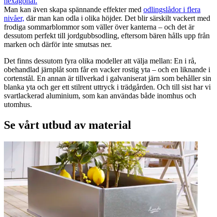
hexagonal.
Man kan även skapa spännande effekter med
odlingslådor i flera
nivåer,
där man kan odla i olika höjder. Det blir särskilt vackert med
frodiga sommarblommor som väller över kanterna – och det är
dessutom perfekt till jordgubbsodling, eftersom bären hålls upp från
marken och därför inte smutsas ner.
Det finns dessutom fyra olika modeller att välja mellan: En i rå,
obehandlad järnplåt som får en vacker rostig yta – och en liknande i
cortenstål. En annan är tillverkad i galvaniserat järn som behåller sin
blanka yta och ger ett stilrent uttryck i trädgården. Och till sist har vi
svartlackerad aluminium, som kan användas både inomhus och
utomhus.
Se vårt utbud av material