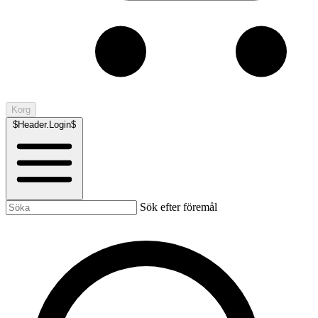
Korg
$Header.Login$
Sök efter föremål