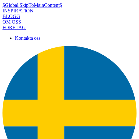
$Global.SkipToMainContent$
INSPIRATION
BLOGG
OM OSS
FORETAG
Kontakta oss