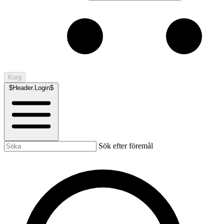
Korg
$Header.Login$
Sök efter föremål