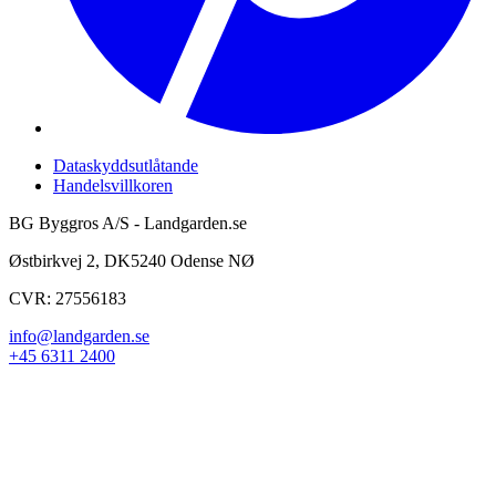
Dataskyddsutlåtande
Handelsvillkoren
BG Byggros A/S - Landgarden.se
Østbirkvej 2, DK5240 Odense NØ
CVR: 27556183
info@landgarden.se
+45 6311 2400