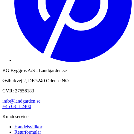
BG Byggros A/S - Landgarden.se
Østbirkvej 2, DK5240 Odense NØ
CVR: 27556183
info@landgarden.se
+45 6311 2400
Kundeservice
Handelsvillkor
Returformulär