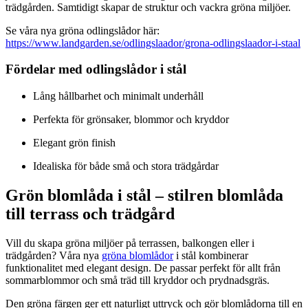
trädgården. Samtidigt skapar de struktur och vackra gröna miljöer.
Se våra nya gröna odlingslådor här:
https://www.landgarden.se/odlingslaador/grona-odlingslaador-i-staal
Fördelar med odlingslådor i stål
Lång hållbarhet och minimalt underhåll
Perfekta för grönsaker, blommor och kryddor
Elegant grön finish
Idealiska för både små och stora trädgårdar
Grön blomlåda i stål – stilren blomlåda
till terrass och trädgård
Vill du skapa gröna miljöer på terrassen, balkongen eller i
trädgården? Våra nya
gröna blomlådor
i stål kombinerar
funktionalitet med elegant design. De passar perfekt för allt från
sommarblommor och små träd till kryddor och prydnadsgräs.
Den gröna färgen ger ett naturligt uttryck och gör blomlådorna till en