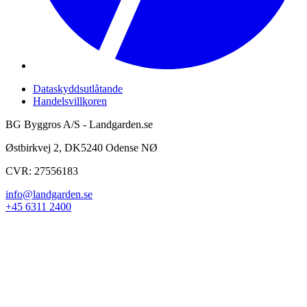
Dataskyddsutlåtande
Handelsvillkoren
BG Byggros A/S - Landgarden.se
Østbirkvej 2, DK5240 Odense NØ
CVR: 27556183
info@landgarden.se
+45 6311 2400