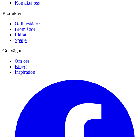
Kontakta oss
Produkter
Odlingslådor
Blomlådor
Eldfat
Spaljé
Genvägar
Om oss
Blogg
Inspiration