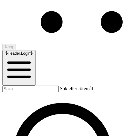
Korg
$Header.Login$
Sök efter föremål