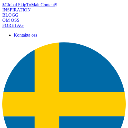
$Global.SkipToMainContent$
INSPIRATION
BLOGG
OM OSS
FORETAG
Kontakta oss