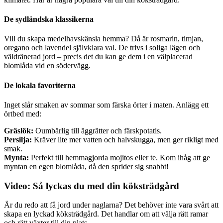
De sydländska klassikerna
Vill du skapa medelhavskänsla hemma? Då är rosmarin, timjan,
oregano och lavendel självklara val. De trivs i soliga lägen och
väldränerad jord – precis det du kan ge dem i en välplacerad
blomlåda vid en södervägg.
De lokala favoriterna
Inget slår smaken av sommar som färska örter i maten. Anlägg ett
örtbed med:
Gräslök:
Oumbärlig till äggrätter och färskpotatis.
Persilja:
Kräver lite mer vatten och halvskugga, men ger rikligt med
smak.
Mynta:
Perfekt till hemmagjorda mojitos eller te. Kom ihåg att ge
myntan en egen blomlåda, då den sprider sig snabbt!
Video: Så lyckas du med din köksträdgård
Är du redo att få jord under naglarna? Det behöver inte vara svårt att
skapa en lyckad köksträdgård. Det handlar om att välja rätt ramar
och rätt växter till din plats.