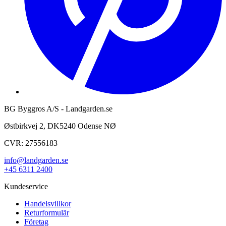
BG Byggros A/S - Landgarden.se
Østbirkvej 2, DK5240 Odense NØ
CVR: 27556183
info@landgarden.se
+45 6311 2400
Kundeservice
Handelsvillkor
Returformulär
Företag