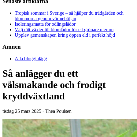
Senaste artiklarna
Tropisk sommar i Sverige – så hjälper du trädgården och
blommorna genom värmeböljan
Isoleringsmatta för odlingslådor
Välj rätt växter till blomlådor för ett grönare uterum
Upplev gemenskapen kring öppen eld i perfekt höjd
Ämnen
Alla blogginlägg
Så anlägger du ett
välsmakande och frodigt
kryddväxtland
tisdag 25 mars 2025 - Thea Poulsen