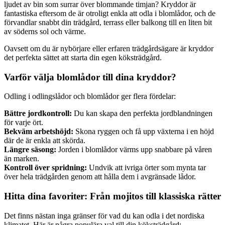
ljudet av bin som surrar över blommande timjan? Kryddor är
fantastiska eftersom de är otroligt enkla att odla i blomlådor, och de
förvandlar snabbt din trädgård, terrass eller balkong till en liten bit
av söderns sol och värme.
Oavsett om du är nybörjare eller erfaren trädgårdsägare är kryddor
det perfekta sättet att starta din egen köksträdgård.
Varför välja blomlådor till dina kryddor?
Odling i odlingslådor och blomlådor ger flera fördelar:
Bättre jordkontroll:
Du kan skapa den perfekta jordblandningen
för varje ört.
Bekväm arbetshöjd:
Skona ryggen och få upp växterna i en höjd
där de är enkla att skörda.
Längre säsong:
Jorden i blomlådor värms upp snabbare på våren
än marken.
Kontroll över spridning:
Undvik att ivriga örter som mynta tar
över hela trädgården genom att hålla dem i avgränsade lådor.
Hitta dina favoriter: Från mojitos till klassiska rätter
Det finns nästan inga gränser för vad du kan odla i det nordiska
klimatet. Här är några populära val till din köksträdgård: