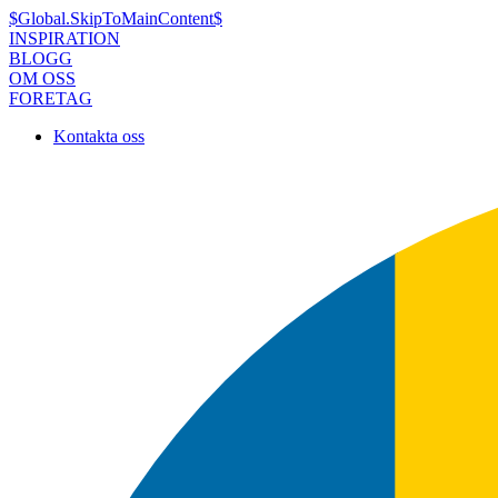
$Global.SkipToMainContent$
INSPIRATION
BLOGG
OM OSS
FORETAG
Kontakta oss