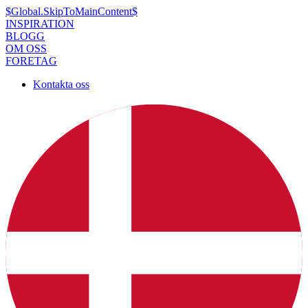
$Global.SkipToMainContent$
INSPIRATION
BLOGG
OM OSS
FORETAG
Kontakta oss