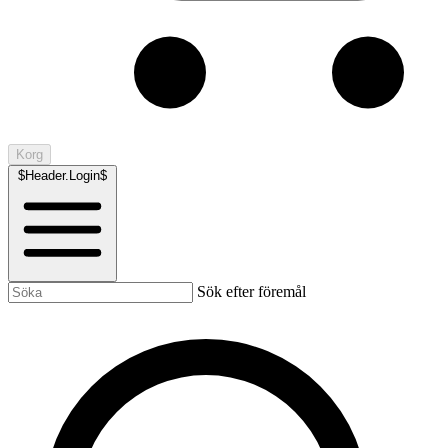
Korg
$Header.Login$
Sök efter föremål