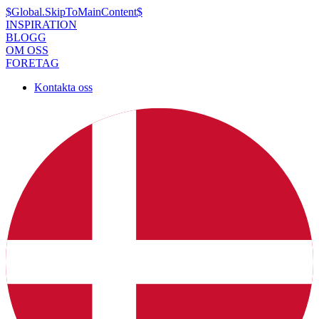
$Global.SkipToMainContent$
INSPIRATION
BLOGG
OM OSS
FORETAG
Kontakta oss