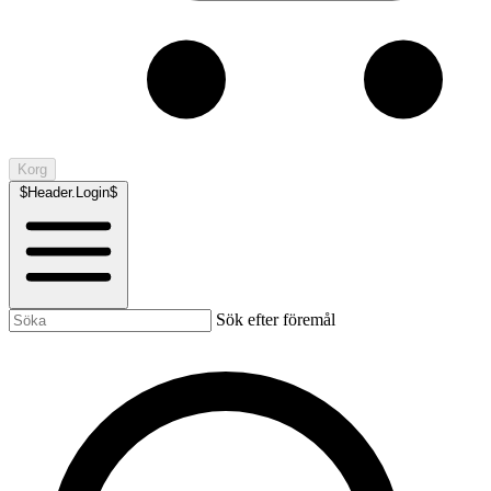
Korg
$Header.Login$
Sök efter föremål