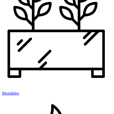
Blomlådor