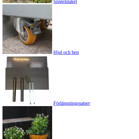
Snigelstaket
Hjul och ben
Förlängningssatser