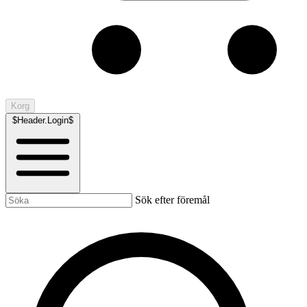
Korg
$Header.Login$
Sök efter föremål