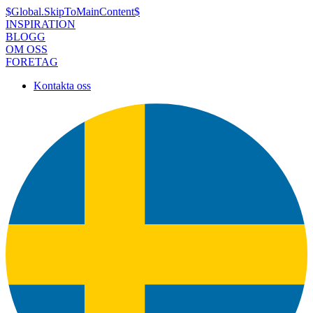
$Global.SkipToMainContent$
INSPIRATION
BLOGG
OM OSS
FORETAG
Kontakta oss