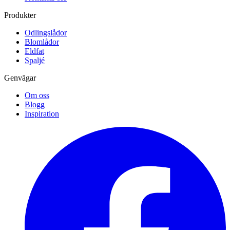
Produkter
Odlingslådor
Blomlådor
Eldfat
Spaljé
Genvägar
Om oss
Blogg
Inspiration