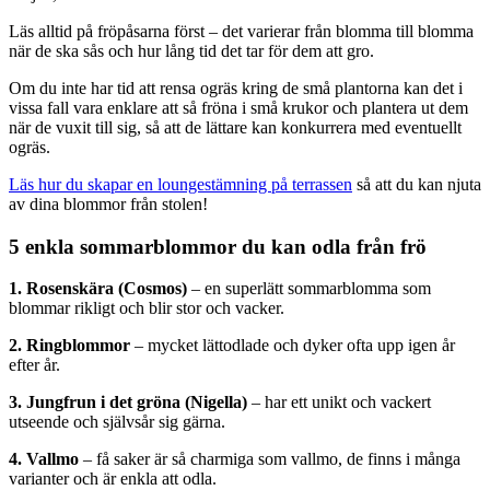
Läs alltid på fröpåsarna först – det varierar från blomma till blomma
när de ska sås och hur lång tid det tar för dem att gro.
Om du inte har tid att rensa ogräs kring de små plantorna kan det i
vissa fall vara enklare att så fröna i små krukor och plantera ut dem
när de vuxit till sig, så att de lättare kan konkurrera med eventuellt
ogräs.
Läs hur du skapar en loungestämning på terrassen
så att du kan njuta
av dina blommor från stolen!
5 enkla sommarblommor du kan odla från frö
1. Rosenskära (Cosmos)
– en superlätt sommarblomma som
blommar rikligt och blir stor och vacker.
2. Ringblommor
– mycket lättodlade och dyker ofta upp igen år
efter år.
3. Jungfrun i det gröna (Nigella)
– har ett unikt och vackert
utseende och självsår sig gärna.
4. Vallmo
– få saker är så charmiga som vallmo, de finns i många
varianter och är enkla att odla.