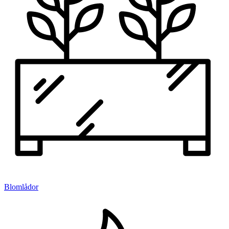
Blomlådor