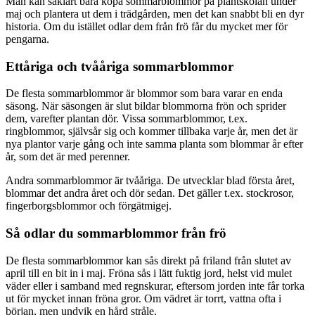
Man kan såklart bara köpa sommarblommor på plantskolan under
maj och plantera ut dem i trädgården, men det kan snabbt bli en dyr
historia. Om du istället odlar dem från frö får du mycket mer för
pengarna.
Ettåriga och tvååriga sommarblommor
De flesta sommarblommor är blommor som bara varar en enda
säsong. När säsongen är slut bildar blommorna frön och sprider
dem, varefter plantan dör. Vissa sommarblommor, t.ex.
ringblommor, självsår sig och kommer tillbaka varje år, men det är
nya plantor varje gång och inte samma planta som blommar år efter
år, som det är med perenner.
Andra sommarblommor är tvååriga. De utvecklar blad första året,
blommar det andra året och dör sedan. Det gäller t.ex. stockrosor,
fingerborgsblommor och förgätmigej.
Så odlar du sommarblommor från frö
De flesta sommarblommor kan sås direkt på friland från slutet av
april till en bit in i maj. Fröna sås i lätt fuktig jord, helst vid mulet
väder eller i samband med regnskurar, eftersom jorden inte får torka
ut för mycket innan fröna gror. Om vädret är torrt, vattna ofta i
början, men undvik en hård stråle.