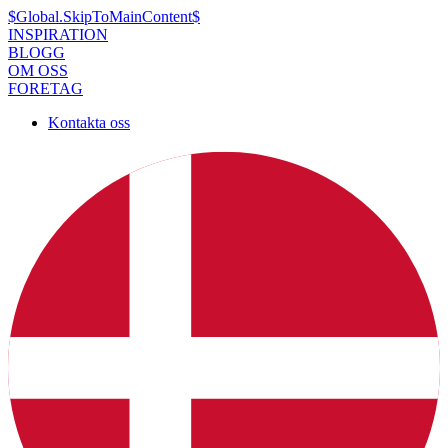
$Global.SkipToMainContent$
INSPIRATION
BLOGG
OM OSS
FORETAG
Kontakta oss