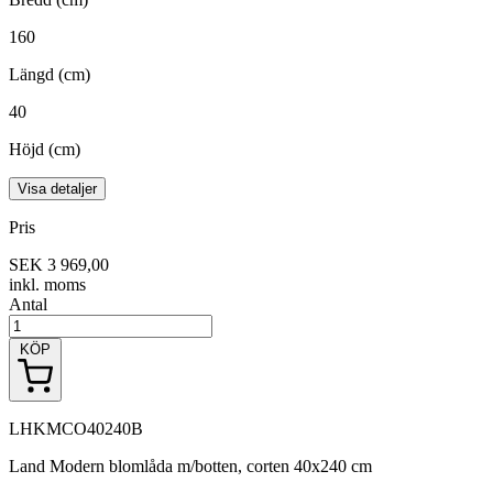
160
Längd (cm)
40
Höjd (cm)
Visa detaljer
Pris
SEK 3 969,00
inkl. moms
Antal
KÖP
LHKMCO40240B
Land Modern blomlåda m/botten, corten 40x240 cm