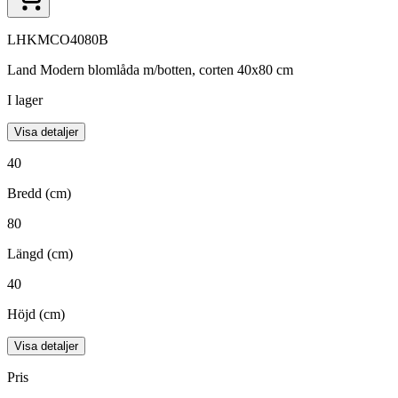
LHKMCO4080B
Land Modern blomlåda m/botten, corten 40x80 cm
I lager
Visa detaljer
40
Bredd (cm)
80
Längd (cm)
40
Höjd (cm)
Visa detaljer
Pris