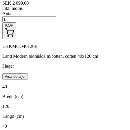
SEK 2 099,00
inkl. moms
Antal
KÖP
LHKMCO40120B
Land Modern blomlåda m/botten, corten 40x120 cm
I lager
Visa detaljer
40
Bredd (cm)
120
Längd (cm)
40