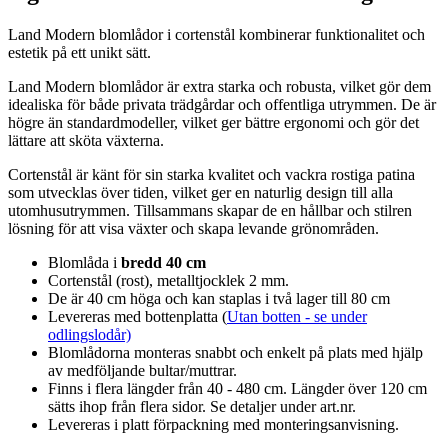
Land Modern blomlådor i cortenstål kombinerar funktionalitet och
estetik på ett unikt sätt.
Land Modern blomlådor är extra starka och robusta, vilket gör dem
idealiska för både privata trädgårdar och offentliga utrymmen. De är
högre än standardmodeller, vilket ger bättre ergonomi och gör det
lättare att sköta växterna.
Cortenstål är känt för sin starka kvalitet och vackra rostiga patina
som utvecklas över tiden, vilket ger en naturlig design till alla
utomhusutrymmen. Tillsammans skapar de en hållbar och stilren
lösning för att visa växter och skapa levande grönområden.
Blomlåda i
bredd 40 cm
Cortenstål (rost), metalltjocklek 2 mm.
De är 40 cm höga och kan staplas i två lager till 80 cm
Levereras med bottenplatta (
Utan botten - se under
odlingslodår)
Blomlådorna monteras snabbt och enkelt på plats med hjälp
av medföljande bultar/muttrar.
Finns i flera längder från 40 - 480 cm. Längder över 120 cm
sätts ihop från flera sidor. Se detaljer under art.nr.
Levereras i platt förpackning med monteringsanvisning.