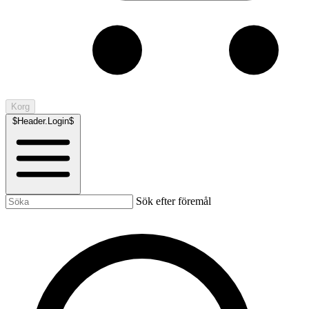
Korg
$Header.Login$
Sök efter föremål