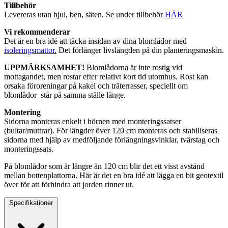
Tillbehör
Levereras utan hjul, ben, säten. Se under tillbehör
HÄR
Vi rekommenderar
Det är en bra idé att täcka insidan av dina blomlådor med
isoleringsmattor.
Det förlänger livslängden på din planteringsmaskin.
UPPMÄRKSAMHET!
Blomlådorna är inte rostig vid
mottagandet, men rostar efter relativt kort tid utomhus. Rost kan
orsaka föroreningar på kakel och träterrasser, speciellt om
blomlådor står på samma ställe länge.
Montering
Sidorna monteras enkelt i hörnen med monteringssatser
(bultar/muttrar). För längder över 120 cm monteras och stabiliseras
sidorna med hjälp av medföljande förlängningsvinklar, tvärstag och
monteringssats.
På blomlådor som är längre än 120 cm blir det ett visst avstånd
mellan bottenplattorna. Här är det en bra idé att lägga en bit geotextil
över för att förhindra att jorden rinner ut.
Specifikationer