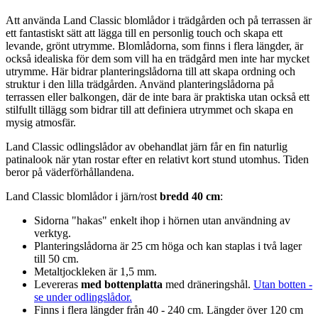
Att använda Land Classic blomlådor i trädgården och på terrassen är
ett fantastiskt sätt att lägga till en personlig touch och skapa ett
levande, grönt utrymme. Blomlådorna, som finns i flera längder, är
också idealiska för dem som vill ha en trädgård men inte har mycket
utrymme. Här bidrar planteringslådorna till att skapa ordning och
struktur i den lilla trädgården. Använd planteringslådorna på
terrassen eller balkongen, där de inte bara är praktiska utan också ett
stilfullt tillägg som bidrar till att definiera utrymmet och skapa en
mysig atmosfär.
Land Classic odlingslådor av obehandlat järn får en fin naturlig
patinalook när ytan rostar efter en relativt kort stund utomhus. Tiden
beror på väderförhållandena.
Land Classic blomlådor i järn/rost
bredd 40 cm
:
Sidorna "hakas" enkelt ihop i hörnen utan användning av
verktyg.
Planteringslådorna är 25 cm höga och kan staplas i två lager
till 50 cm.
Metaltjockleken är 1,5 mm.
Levereras
med bottenplatta
med dräneringshål.
Utan botten -
se under odlingslådor.
Finns i flera längder från 40 - 240 cm. Längder över 120 cm