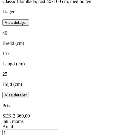
Classic blomllåda, rost 40x160 cm, med botten
I lager
Visa detaljer
40
Bredd (cm)
157
Längd (cm)
25
Höjd (cm)
Visa detaljer
Pris
SEK 2 369,00
inkl. moms
Antal