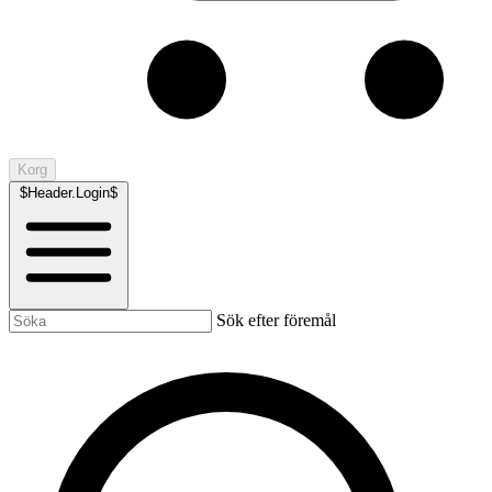
Korg
$Header.Login$
Sök efter föremål