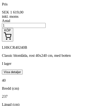
Pris
SEK 1 619,00
inkl. moms
Antal
KÖP
LHKCR40240B
Classic blomlåda, rost 40x240 cm, med botten
I lager
Visa detaljer
40
Bredd (cm)
237
Längd (cm)