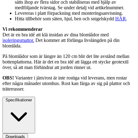
sätts ihop av flera sidor och stabiliseras med hjälp av
medföljande tvärstag. Se under detalj vid artikelnummer.
Levereras i platt förpackning med monteringsanvisning.
Hitta tillbehör som säten, hjul, ben och snigelskydd
HÄR
.
Vi rekommenderar
Det är en bra idé att klä insidan av dina blomlådor med
isoleringsmattor.
Det kommer att förlänga livslängden på din
blomlåda.
På blomlådor som är längre än 120 cm blir det lite avstånd mellan
bottenplattorna. Här är det en bra idé att lägga ett stycke geotextil
över, så att man förhindrar att jorden rinner ut.
OBS!
Varianter i järn/rost är inte rostiga vid leverans, men rostar
efter några månader utomhus. Rost kan färga av sig på plattor och
träterrasser.
Specifikationer
Downloads