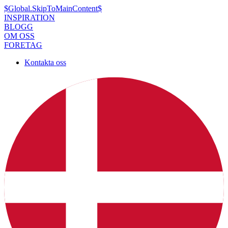
$Global.SkipToMainContent$
INSPIRATION
BLOGG
OM OSS
FORETAG
Kontakta oss