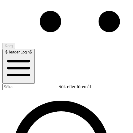
Korg
$Header.Login$
Sök efter föremål