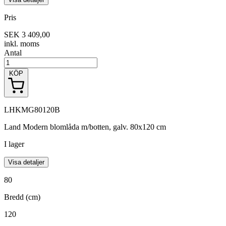
Pris
SEK 3 409,00
inkl. moms
Antal
KÖP
LHKMG80120B
Land Modern blomlåda m/botten, galv. 80x120 cm
I lager
Visa detaljer
80
Bredd (cm)
120