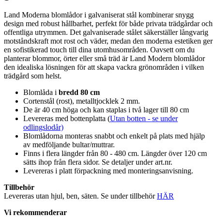
Land Moderna blomlådor i galvaniserat stål kombinerar snygg
design med robust hållbarhet, perfekt för både privata trädgårdar och
offentliga utrymmen. Det galvaniserade stålet säkerställer långvarig
motståndskraft mot rost och väder, medan den moderna estetiken ger
en sofistikerad touch till dina utomhusområden. Oavsett om du
planterar blommor, örter eller små träd är Land Modern blomlådor
den idealiska lösningen för att skapa vackra grönområden i vilken
trädgård som helst.
Blomlåda i
bredd 80 cm
Cortenstål (rost), metalltjocklek 2 mm.
De är 40 cm höga och kan staplas i två lager till 80 cm
Levereras med bottenplatta (
Utan botten - se under
odlingslodår)
Blomlådorna monteras snabbt och enkelt på plats med hjälp
av medföljande bultar/muttrar.
Finns i flera längder från 80 - 480 cm. Längder över 120 cm
sätts ihop från flera sidor. Se detaljer under art.nr.
Levereras i platt förpackning med monteringsanvisning.
Tillbehör
Levereras utan hjul, ben, säten. Se under tillbehör
HÄR
Vi rekommenderar