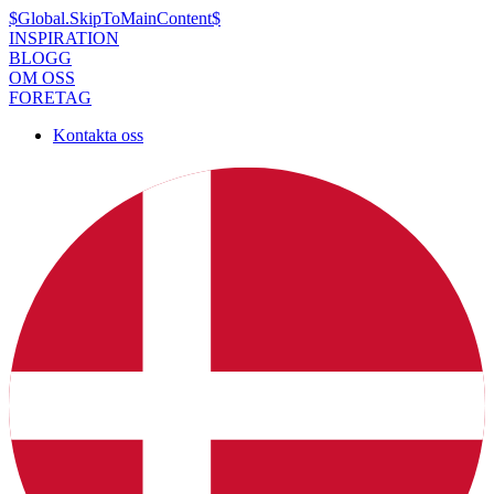
$Global.SkipToMainContent$
INSPIRATION
BLOGG
OM OSS
FORETAG
Kontakta oss