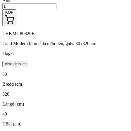
Antal
KÖP
LHKMG80320B
Land Modern blomlåda m/botten, galv. 80x320 cm
I lager
Visa detaljer
80
Bredd (cm)
320
Längd (cm)
40
Höjd (cm)