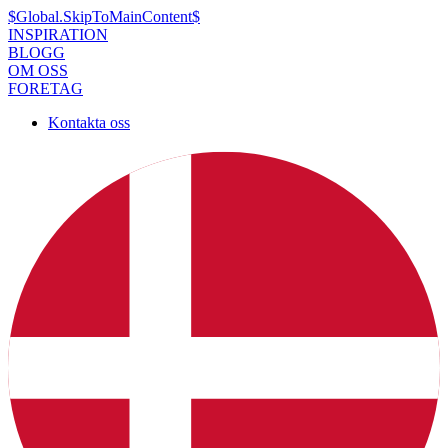
$Global.SkipToMainContent$
INSPIRATION
BLOGG
OM OSS
FORETAG
Kontakta oss