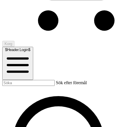
Korg
$Header.Login$
Sök efter föremål