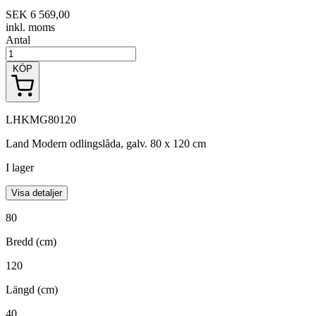
SEK 6 569,00
inkl. moms
Antal
KÖP
LHKMG80120
Land Modern odlingslåda, galv. 80 x 120 cm
I lager
Visa detaljer
80
Bredd (cm)
120
Längd (cm)
40