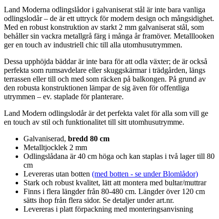
Land Moderna odlingslådor i galvaniserat stål är inte bara vanliga
odlingslodår – de är ett uttryck för modern design och mångsidighet.
Med en robust konstruktion av starkt 2 mm galvaniserat stål, som
behåller sin vackra metallgrå färg i många år framöver. Metalllooken
ger en touch av industriell chic till alla utomhusutrymmen.
Dessa upphöjda bäddar är inte bara för att odla växter; de är också
perfekta som rumsavdelare eller skuggskärmar i trädgården, längs
terrassen eller till och med som räcken på balkongen. På grund av
den robusta konstruktionen lämpar de sig även för offentliga
utrymmen – ev. staplade för planterare.
Land Modern odlingslodår är det perfekta valet för alla som vill ge
en touch av stil och funktionalitet till sitt utomhusutrymme.
Galvaniserad,
bredd 80 cm
Metalltjocklek 2 mm
Odlingslådana är 40 cm höga och kan staplas i två lager till 80
cm
Levereras utan botten
(med botten - se under Blomlådor)
Stark och robust kvalitet, lätt att montera med bultar/muttrar
Finns i flera längder från 80-480 cm. Längder över 120 cm
sätts ihop från flera sidor. Se detaljer under art.nr.
Levereras i platt förpackning med monteringsanvisning