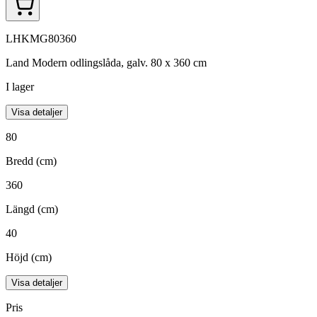
LHKMG80360
Land Modern odlingslåda, galv. 80 x 360 cm
I lager
Visa detaljer
80
Bredd (cm)
360
Längd (cm)
40
Höjd (cm)
Visa detaljer
Pris