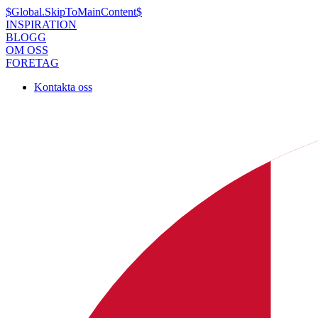
$Global.SkipToMainContent$
INSPIRATION
BLOGG
OM OSS
FORETAG
Kontakta oss