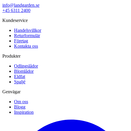
info@landgarden.se
+45 6311 2400
Kundeservice
Handelsvillkor
Returformulär
Företag
Kontakta oss
Produkter
Odlingslådor
Blomlådor
Eldfat
Spaljé
Genvägar
Om oss
Blogg
Inspiration