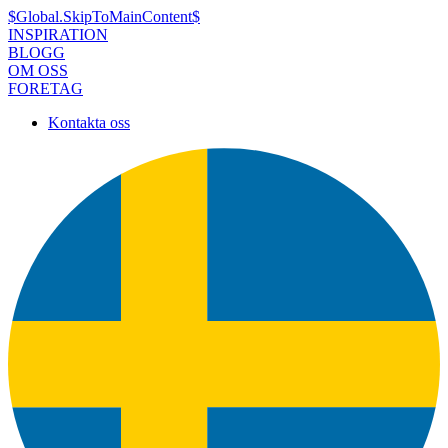
$Global.SkipToMainContent$
INSPIRATION
BLOGG
OM OSS
FORETAG
Kontakta oss