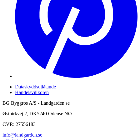
Dataskyddsutlåtande
Handelsvillkoren
BG Byggros A/S - Landgarden.se
Østbirkvej 2, DK5240 Odense NØ
CVR: 27556183
info@landgarden.se