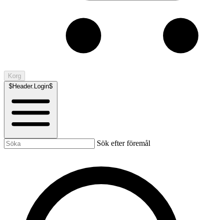
Korg
$Header.Login$
Sök efter föremål