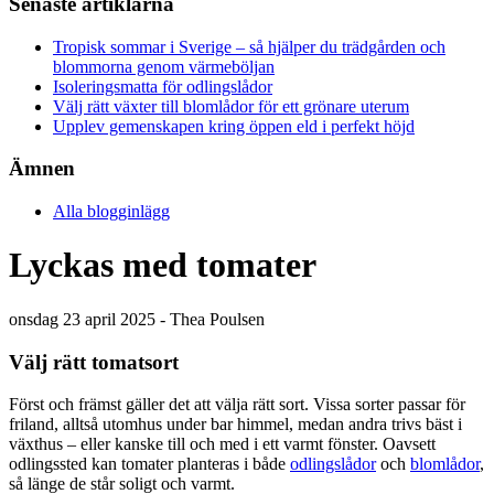
Senaste artiklarna
Tropisk sommar i Sverige – så hjälper du trädgården och
blommorna genom värmeböljan
Isoleringsmatta för odlingslådor
Välj rätt växter till blomlådor för ett grönare uterum
Upplev gemenskapen kring öppen eld i perfekt höjd
Ämnen
Alla blogginlägg
Lyckas med tomater
onsdag 23 april 2025 - Thea Poulsen
Välj rätt tomatsort
Först och främst gäller det att välja rätt sort. Vissa sorter passar för
friland, alltså utomhus under bar himmel, medan andra trivs bäst i
växthus – eller kanske till och med i ett varmt fönster. Oavsett
odlingssted kan tomater planteras i både
odlingslådor
och
blomlådor
,
så länge de står soligt och varmt.