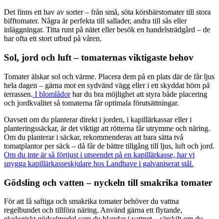
Det finns ett hav av sorter – från små, söta körsbärstomater till stora
bifftomater. Några är perfekta till sallader, andra till sås eller
inläggningar. Titta runt på nätet eller besök en handelsträdgård – de
har ofta ett stort utbud på våren.
Sol, jord och luft – tomaternas viktigaste behov
Tomater älskar sol och värme. Placera dem på en plats där de får ljus
hela dagen – gärna mot en sydvänd vägg eller i ett skyddat hörn på
terrassen.
I blomlådor
har du bra möjlighet att styra både placering
och jordkvalitet så tomaterna får optimala förutsättningar.
Oavsett om du planterar direkt i jorden, i kapillärkassar eller i
planteringssäckar, är det viktigt att rötterna får utrymme och näring.
Om du planterar i säckar, rekommenderas att bara sätta två
tomatplantor per säck – då får de bättre tillgång till ljus, luft och jord.
Om du inte är så förtjust i utseendet på en kapillärkasse, har vi
snygga kapillärkasseskjulare hos Landhave i galvaniserat stål.
Gödsling och vatten – nyckeln till smakrika tomater
För att få saftiga och smakrika tomater behöver du vattna
regelbundet och tillföra näring. Använd gärna ett flytande,
ekologiskt gödselmedel som du blandar i vattnet – särskilt om du